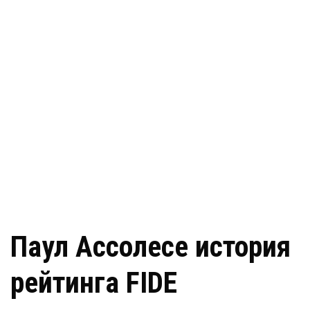
Паул Асcолесе история
рейтинга FIDE