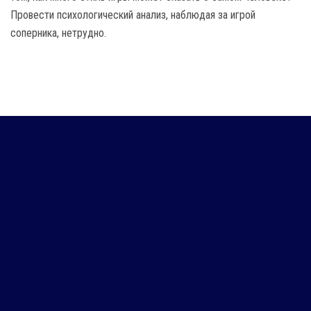
Провести психологический анализ, наблюдая за игрой
соперника, нетрудно.