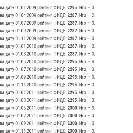
на дату 01.01.2009 рейтинг ФИДЕ:
2295
. Игр — 0.
на дату 01.04.2009 рейтинг ФИДЕ:
2287
. Игр — 2.
на дату 01.07.2009 рейтинг ФИДЕ:
2287
. Игр — 0.
на дату 01.09.2009 рейтинг ФИДЕ:
2287
. Игр — 0.
на дату 01.11.2009 рейтинг ФИДЕ:
2287
. Игр — 0.
на дату 01.01.2010 рейтинг ФИДЕ:
2287
. Игр — 0.
на дату 01.03.2010 рейтинг ФИДЕ:
2287
. Игр — 0.
на дату 01.05.2010 рейтинг ФИДЕ:
2295
. Игр — 4.
на дату 01.07.2010 рейтинг ФИДЕ:
2295
. Игр — 0.
на дату 01.09.2010 рейтинг ФИДЕ:
2295
. Игр — 0.
на дату 01.11.2010 рейтинг ФИДЕ:
2295
. Игр — 0.
на дату 01.01.2011 рейтинг ФИДЕ:
2295
. Игр — 0.
на дату 01.03.2011 рейтинг ФИДЕ:
2295
. Игр — 0.
на дату 01.05.2011 рейтинг ФИДЕ:
2300
. Игр — 3.
на дату 01.07.2011 рейтинг ФИДЕ:
2300
. Игр — 0.
на дату 01.09.2011 рейтинг ФИДЕ:
2300
. Игр — 0.
на дату 01.11.2011 рейтинг ФИДЕ:
2300
. Игр — 0.