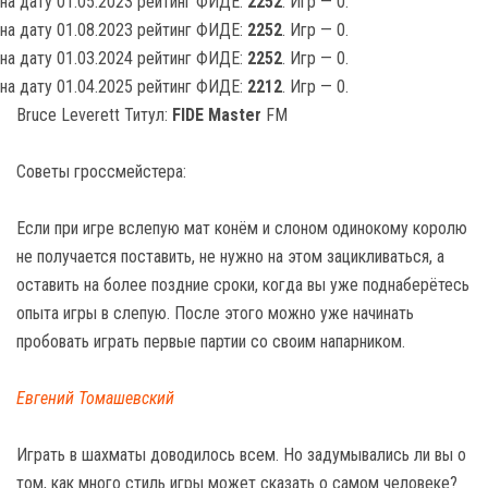
на дату 01.05.2023 рейтинг ФИДЕ:
2252
. Игр — 0.
на дату 01.08.2023 рейтинг ФИДЕ:
2252
. Игр — 0.
на дату 01.03.2024 рейтинг ФИДЕ:
2252
. Игр — 0.
на дату 01.04.2025 рейтинг ФИДЕ:
2212
. Игр — 0.
Bruce Leverett Титул:
FIDE Master
FM
Советы гроссмейстера:
Если при игре вслепую мат конём и слоном одинокому королю
не получается поставить, не нужно на этом зацикливаться, а
оставить на более поздние сроки, когда вы уже поднаберётесь
опыта игры в слепую. После этого можно уже начинать
пробовать играть первые партии со своим напарником.
Евгений Томашевский
Играть в шахматы доводилось всем. Но задумывались ли вы о
том, как много стиль игры может сказать о самом человеке?