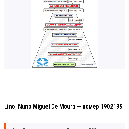
Lino, Nuno Miguel De Moura — номер 1902199