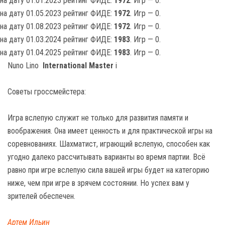
на дату 01.01.2023 рейтинг ФИДЕ:
1972
. Игр — 0.
на дату 01.05.2023 рейтинг ФИДЕ:
1972
. Игр — 0.
на дату 01.08.2023 рейтинг ФИДЕ:
1972
. Игр — 0.
на дату 01.03.2024 рейтинг ФИДЕ:
1983
. Игр — 0.
на дату 01.04.2025 рейтинг ФИДЕ:
1983
. Игр — 0.
Nuno Lino
International Master
i
Советы гроссмейстера:
Игра вслепую служит не только для развития памяти и
воображения. Она имеет ценность и для практической игры на
соревнованиях. Шахматист, играющий вслепую, способен как
угодно далеко рассчитывать варианты во время партии. Всё
равно при игре вслепую сила вашей игры будет на категорию
ниже, чем при игре в зрячем состоянии. Но успех вам у
зрителей обеспечен.
Артем Ильин