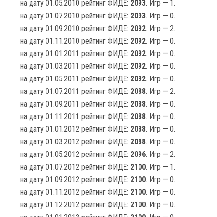
на дату 01.05.2010 рейтинг ФИДЕ:
2093
. Игр — 1.
на дату 01.07.2010 рейтинг ФИДЕ:
2093
. Игр — 0.
на дату 01.09.2010 рейтинг ФИДЕ:
2092
. Игр — 2.
на дату 01.11.2010 рейтинг ФИДЕ:
2092
. Игр — 0.
на дату 01.01.2011 рейтинг ФИДЕ:
2092
. Игр — 0.
на дату 01.03.2011 рейтинг ФИДЕ:
2092
. Игр — 0.
на дату 01.05.2011 рейтинг ФИДЕ:
2092
. Игр — 0.
на дату 01.07.2011 рейтинг ФИДЕ:
2088
. Игр — 2.
на дату 01.09.2011 рейтинг ФИДЕ:
2088
. Игр — 0.
на дату 01.11.2011 рейтинг ФИДЕ:
2088
. Игр — 0.
на дату 01.01.2012 рейтинг ФИДЕ:
2088
. Игр — 0.
на дату 01.03.2012 рейтинг ФИДЕ:
2088
. Игр — 0.
на дату 01.05.2012 рейтинг ФИДЕ:
2096
. Игр — 2.
на дату 01.07.2012 рейтинг ФИДЕ:
2100
. Игр — 1.
на дату 01.09.2012 рейтинг ФИДЕ:
2100
. Игр — 0.
на дату 01.11.2012 рейтинг ФИДЕ:
2100
. Игр — 0.
на дату 01.12.2012 рейтинг ФИДЕ:
2100
. Игр — 0.