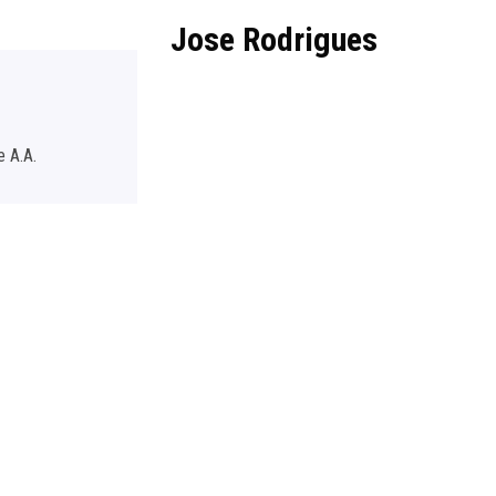
Jose Rodrigues