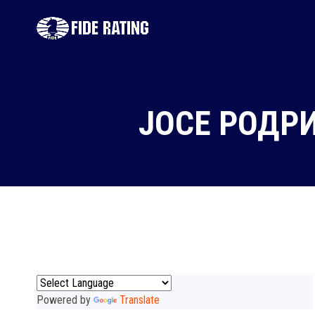
JОСЕ РОДР
Powered by
Translate