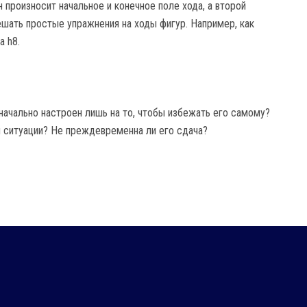
 произносит начальное и конечное поле хода, а второй
ешать простые упражнения на ходы фигур. Например, как
а h8.
значально настроен лишь на то, чтобы избежать его самому?
ой ситуации? Не преждевременна ли его сдача?