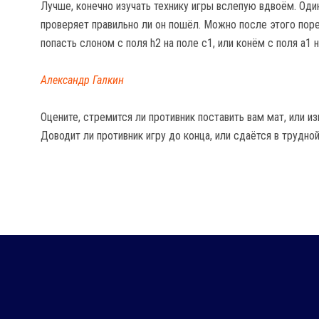
Лучше, конечно изучать технику игры вслепую вдвоём. Один
проверяет правильно ли он пошёл. Можно после этого пор
попасть слоном с поля h2 на поле c1, или конём с поля a1 н
Александр Галкин
Оцените, стремится ли противник поставить вам мат, или и
Доводит ли противник игру до конца, или сдаётся в трудн