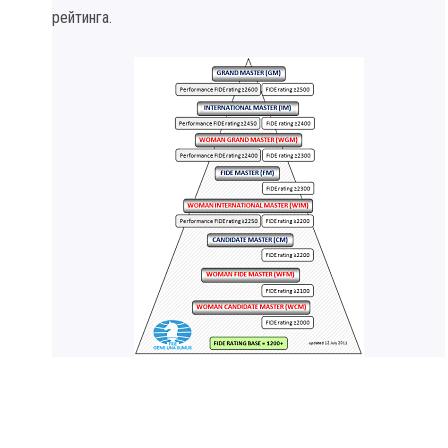
рейтинга.