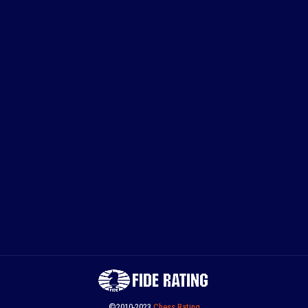
©2010-2023
Сhess Rating