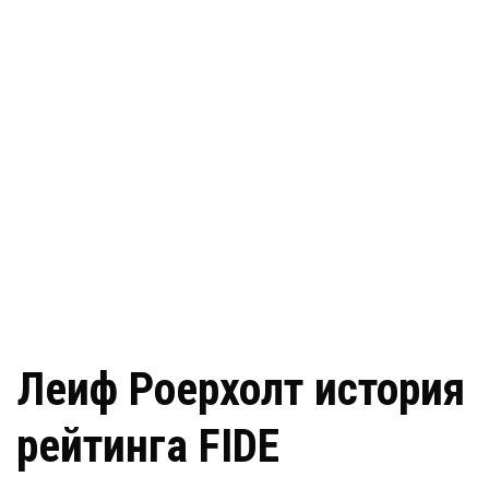
Леиф Роерхолт история
рейтинга FIDE