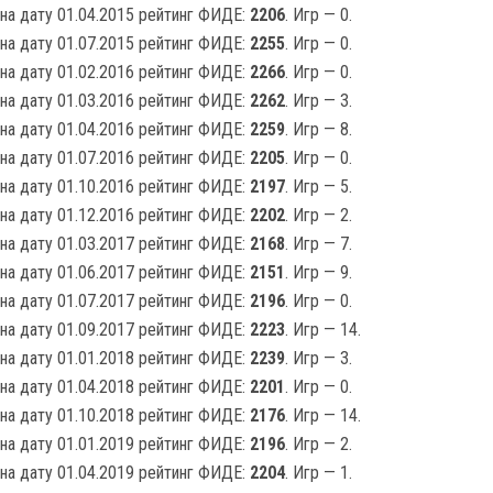
на дату 01.04.2015 рейтинг ФИДЕ:
2206
. Игр — 0.
на дату 01.07.2015 рейтинг ФИДЕ:
2255
. Игр — 0.
на дату 01.02.2016 рейтинг ФИДЕ:
2266
. Игр — 0.
на дату 01.03.2016 рейтинг ФИДЕ:
2262
. Игр — 3.
на дату 01.04.2016 рейтинг ФИДЕ:
2259
. Игр — 8.
на дату 01.07.2016 рейтинг ФИДЕ:
2205
. Игр — 0.
на дату 01.10.2016 рейтинг ФИДЕ:
2197
. Игр — 5.
на дату 01.12.2016 рейтинг ФИДЕ:
2202
. Игр — 2.
на дату 01.03.2017 рейтинг ФИДЕ:
2168
. Игр — 7.
на дату 01.06.2017 рейтинг ФИДЕ:
2151
. Игр — 9.
на дату 01.07.2017 рейтинг ФИДЕ:
2196
. Игр — 0.
на дату 01.09.2017 рейтинг ФИДЕ:
2223
. Игр — 14.
на дату 01.01.2018 рейтинг ФИДЕ:
2239
. Игр — 3.
на дату 01.04.2018 рейтинг ФИДЕ:
2201
. Игр — 0.
на дату 01.10.2018 рейтинг ФИДЕ:
2176
. Игр — 14.
на дату 01.01.2019 рейтинг ФИДЕ:
2196
. Игр — 2.
на дату 01.04.2019 рейтинг ФИДЕ:
2204
. Игр — 1.