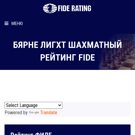
МЕНЮ
Главная
БЯРНЕ ЛИГХТ ШАХМАТНЫЙ
Рейтинг шахматиста
РЕЙТИНГ FIDE
Персональный информер
О рейтинге
Powered by
Translate