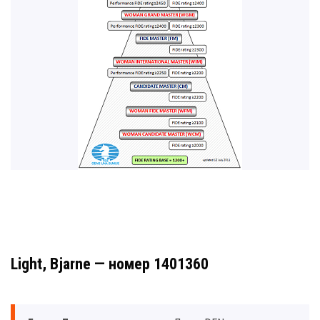
Light, Bjarne — номер 1401360