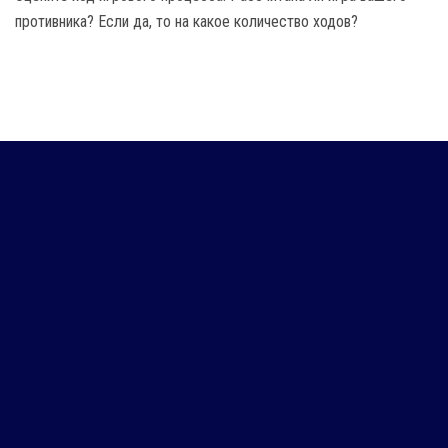
противника? Если да, то на какое количество ходов?