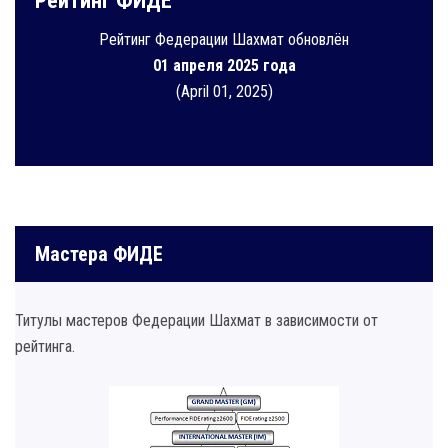
Рейтинг ФИДЕ
Рейтинг Федерации Шахмат обновлён
01 апреля 2025 года
(April 01, 2025)
Мастера ФИДЕ
Титулы мастеров Федерации Шахмат в зависимости от
рейтинга.