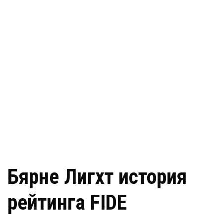
Бярне Лигхт история
рейтинга FIDE