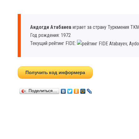
Аидогди Атабаиев
играет за страну Туркмения TKM
Год рождения: 1972
Текущий рейтинг FIDE:
Получить код информера
Поделиться…