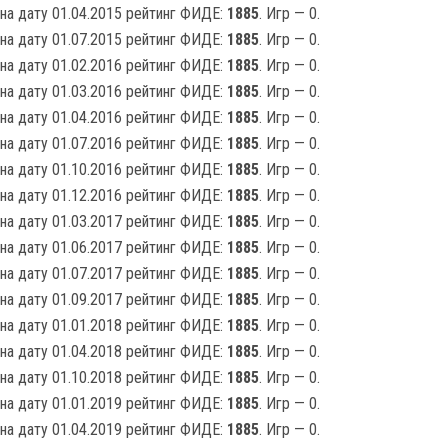
на дату 01.04.2015 рейтинг ФИДЕ:
1885
. Игр — 0.
на дату 01.07.2015 рейтинг ФИДЕ:
1885
. Игр — 0.
на дату 01.02.2016 рейтинг ФИДЕ:
1885
. Игр — 0.
на дату 01.03.2016 рейтинг ФИДЕ:
1885
. Игр — 0.
на дату 01.04.2016 рейтинг ФИДЕ:
1885
. Игр — 0.
на дату 01.07.2016 рейтинг ФИДЕ:
1885
. Игр — 0.
на дату 01.10.2016 рейтинг ФИДЕ:
1885
. Игр — 0.
на дату 01.12.2016 рейтинг ФИДЕ:
1885
. Игр — 0.
на дату 01.03.2017 рейтинг ФИДЕ:
1885
. Игр — 0.
на дату 01.06.2017 рейтинг ФИДЕ:
1885
. Игр — 0.
на дату 01.07.2017 рейтинг ФИДЕ:
1885
. Игр — 0.
на дату 01.09.2017 рейтинг ФИДЕ:
1885
. Игр — 0.
на дату 01.01.2018 рейтинг ФИДЕ:
1885
. Игр — 0.
на дату 01.04.2018 рейтинг ФИДЕ:
1885
. Игр — 0.
на дату 01.10.2018 рейтинг ФИДЕ:
1885
. Игр — 0.
на дату 01.01.2019 рейтинг ФИДЕ:
1885
. Игр — 0.
на дату 01.04.2019 рейтинг ФИДЕ:
1885
. Игр — 0.