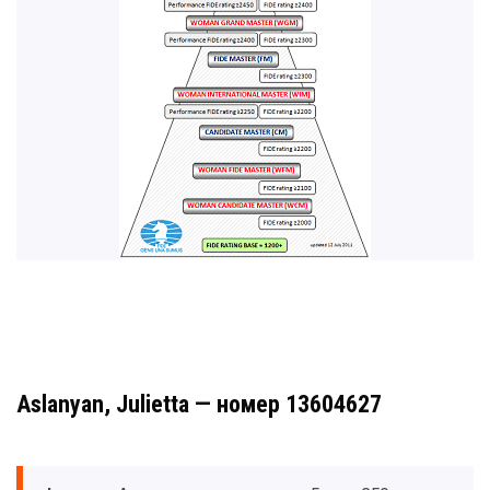
Aslanyan, Julietta — номер 13604627