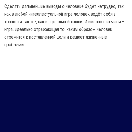
Сделать дальнейшие выводы о человеке будет нетрудно, так
как в любой интеллектуальной игре человек ведёт себя в
точности так же, как и в реальной жизни. И именно шахматы –
игра, идеально отражающая то, каким образом человек
стремится к поставленной цели и решает жизненные
проблемы.