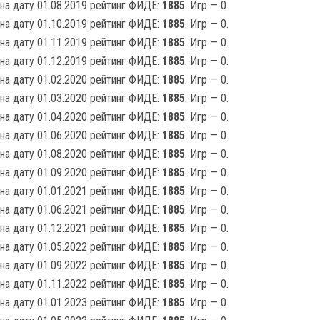
на дату 01.08.2019 рейтинг ФИДЕ:
1885
. Игр — 0.
на дату 01.10.2019 рейтинг ФИДЕ:
1885
. Игр — 0.
на дату 01.11.2019 рейтинг ФИДЕ:
1885
. Игр — 0.
на дату 01.12.2019 рейтинг ФИДЕ:
1885
. Игр — 0.
на дату 01.02.2020 рейтинг ФИДЕ:
1885
. Игр — 0.
на дату 01.03.2020 рейтинг ФИДЕ:
1885
. Игр — 0.
на дату 01.04.2020 рейтинг ФИДЕ:
1885
. Игр — 0.
на дату 01.06.2020 рейтинг ФИДЕ:
1885
. Игр — 0.
на дату 01.08.2020 рейтинг ФИДЕ:
1885
. Игр — 0.
на дату 01.09.2020 рейтинг ФИДЕ:
1885
. Игр — 0.
на дату 01.01.2021 рейтинг ФИДЕ:
1885
. Игр — 0.
на дату 01.06.2021 рейтинг ФИДЕ:
1885
. Игр — 0.
на дату 01.12.2021 рейтинг ФИДЕ:
1885
. Игр — 0.
на дату 01.05.2022 рейтинг ФИДЕ:
1885
. Игр — 0.
на дату 01.09.2022 рейтинг ФИДЕ:
1885
. Игр — 0.
на дату 01.11.2022 рейтинг ФИДЕ:
1885
. Игр — 0.
на дату 01.01.2023 рейтинг ФИДЕ:
1885
. Игр — 0.