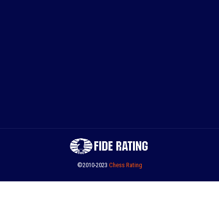
©2010-2023
Сhess Rating