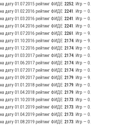
на дату 01.07.2015 рейтинг ФИДЕ:
2252
. Игр — 0.
на дату 01.02.2016 рейтинг ФИДЕ:
2241
. Игр — 0.
на дату 01.03.2016 рейтинг ФИДЕ:
2241
. Игр — 0.
на дату 01.04.2016 рейтинг ФИДЕ:
2241
. Игр — 0.
на дату 01.07.2016 рейтинг ФИДЕ:
2261
. Игр — 9.
на дату 01.10.2016 рейтинг ФИДЕ:
2174
. Игр — 9.
на дату 01.12.2016 рейтинг ФИДЕ:
2174
. Игр — 0.
на дату 01.03.2017 рейтинг ФИДЕ:
2174
. Игр — 0.
на дату 01.06.2017 рейтинг ФИДЕ:
2174
. Игр — 0.
на дату 01.07.2017 рейтинг ФИДЕ:
2174
. Игр — 0.
на дату 01.09.2017 рейтинг ФИДЕ:
2179
. Игр — 9.
на дату 01.01.2018 рейтинг ФИДЕ:
2179
. Игр — 0.
на дату 01.04.2018 рейтинг ФИДЕ:
2179
. Игр — 0.
на дату 01.10.2018 рейтинг ФИДЕ:
2173
. Игр — 0.
на дату 01.01.2019 рейтинг ФИДЕ:
2173
. Игр — 0.
на дату 01.04.2019 рейтинг ФИДЕ:
2173
. Игр — 0.
на дату 01.08.2019 рейтинг ФИДЕ:
2173
. Игр — 0.