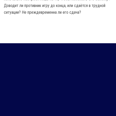
Доводит ли противник игру до конца, или сдаётся в трудной
ситуации? Не преждевременна ли его сдача?