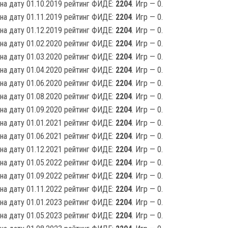
на дату 01.10.2019 рейтинг ФИДЕ:
2204
. Игр — 0.
на дату 01.11.2019 рейтинг ФИДЕ:
2204
. Игр — 0.
на дату 01.12.2019 рейтинг ФИДЕ:
2204
. Игр — 0.
на дату 01.02.2020 рейтинг ФИДЕ:
2204
. Игр — 0.
на дату 01.03.2020 рейтинг ФИДЕ:
2204
. Игр — 0.
на дату 01.04.2020 рейтинг ФИДЕ:
2204
. Игр — 0.
на дату 01.06.2020 рейтинг ФИДЕ:
2204
. Игр — 0.
на дату 01.08.2020 рейтинг ФИДЕ:
2204
. Игр — 0.
на дату 01.09.2020 рейтинг ФИДЕ:
2204
. Игр — 0.
на дату 01.01.2021 рейтинг ФИДЕ:
2204
. Игр — 0.
на дату 01.06.2021 рейтинг ФИДЕ:
2204
. Игр — 0.
на дату 01.12.2021 рейтинг ФИДЕ:
2204
. Игр — 0.
на дату 01.05.2022 рейтинг ФИДЕ:
2204
. Игр — 0.
на дату 01.09.2022 рейтинг ФИДЕ:
2204
. Игр — 0.
на дату 01.11.2022 рейтинг ФИДЕ:
2204
. Игр — 0.
на дату 01.01.2023 рейтинг ФИДЕ:
2204
. Игр — 0.
на дату 01.05.2023 рейтинг ФИДЕ:
2204
. Игр — 0.