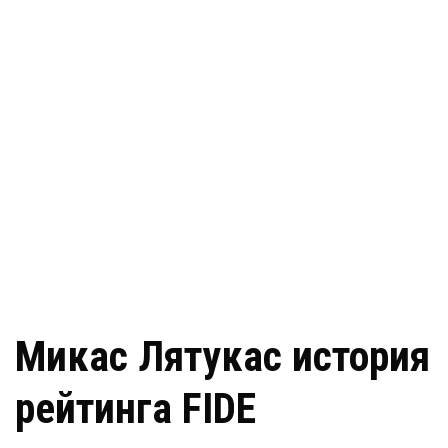
Микас Лятукас история
рейтинга FIDE