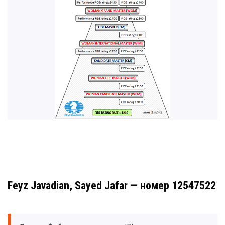
Feyz Javadian, Sayed Jafar — номер 12547522