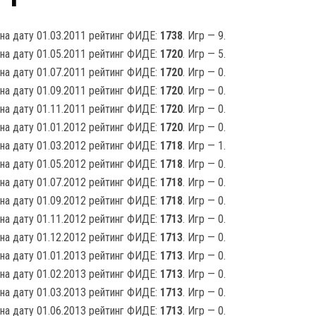
на дату 01.03.2011 рейтинг ФИДЕ:
1738
. Игр — 9.
на дату 01.05.2011 рейтинг ФИДЕ:
1720
. Игр — 5.
на дату 01.07.2011 рейтинг ФИДЕ:
1720
. Игр — 0.
на дату 01.09.2011 рейтинг ФИДЕ:
1720
. Игр — 0.
на дату 01.11.2011 рейтинг ФИДЕ:
1720
. Игр — 0.
на дату 01.01.2012 рейтинг ФИДЕ:
1720
. Игр — 0.
на дату 01.03.2012 рейтинг ФИДЕ:
1718
. Игр — 1.
на дату 01.05.2012 рейтинг ФИДЕ:
1718
. Игр — 0.
на дату 01.07.2012 рейтинг ФИДЕ:
1718
. Игр — 0.
на дату 01.09.2012 рейтинг ФИДЕ:
1718
. Игр — 0.
на дату 01.11.2012 рейтинг ФИДЕ:
1713
. Игр — 0.
на дату 01.12.2012 рейтинг ФИДЕ:
1713
. Игр — 0.
на дату 01.01.2013 рейтинг ФИДЕ:
1713
. Игр — 0.
на дату 01.02.2013 рейтинг ФИДЕ:
1713
. Игр — 0.
на дату 01.03.2013 рейтинг ФИДЕ:
1713
. Игр — 0.
на дату 01.06.2013 рейтинг ФИДЕ:
1713
. Игр — 0.