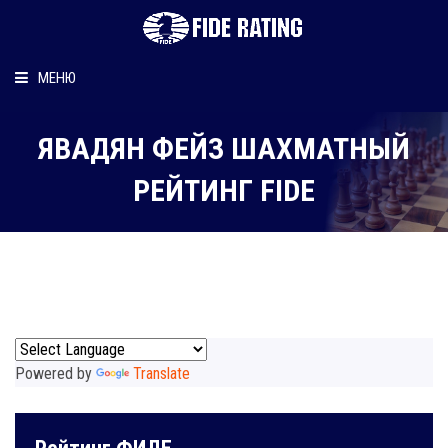
МЕНЮ
Главная
ЯВАДЯН ФЕЙЗ ШАХМАТНЫЙ
Рейтинг шахматиста
РЕЙТИНГ FIDE
Персональный информер
О рейтинге
Powered by
Translate