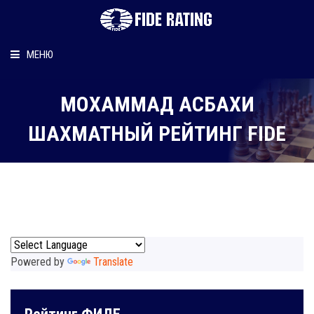
МЕНЮ
Главная
МОХАММАД АСБАХИ
Рейтинг шахматиста
ШАХМАТНЫЙ РЕЙТИНГ FIDE
Персональный информер
О рейтинге
Powered by
Translate