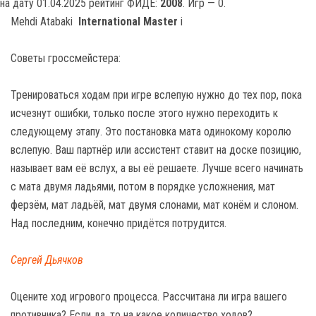
на дату 01.04.2025 рейтинг ФИДЕ:
2008
. Игр — 0.
Mehdi Atabaki
International Master
i
Советы гроссмейстера:
Тренироваться ходам при игре вслепую нужно до тех пор, пока
исчезнут ошибки, только после этого нужно переходить к
следующему этапу. Это постановка мата одинокому королю
вслепую. Ваш партнёр или ассистент ставит на доске позицию,
называет вам её вслух, а вы её решаете. Лучше всего начинать
с мата двумя ладьями, потом в порядке усложнения, мат
ферзём, мат ладьёй, мат двумя слонами, мат конём и слоном.
Над последним, конечно придётся потрудится.
Сергей Дьячков
Оцените ход игрового процесса. Рассчитана ли игра вашего
противника? Если да, то на какое количество ходов?