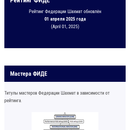
Рейтинг ФИДЕ
Рейтинг Федерации Шахмат обновлён
01 апреля 2025 года
(April 01, 2025)
Мастера ФИДЕ
Титулы мастеров Федерации Шахмат в зависимости от
рейтинга.