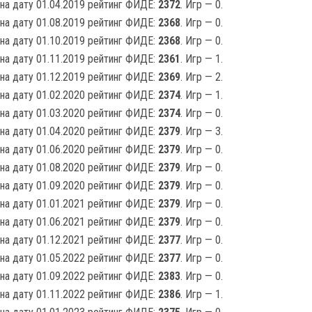
на дату 01.04.2019 рейтинг ФИДЕ:
2372
. Игр — 0.
на дату 01.08.2019 рейтинг ФИДЕ:
2368
. Игр — 0.
на дату 01.10.2019 рейтинг ФИДЕ:
2368
. Игр — 0.
на дату 01.11.2019 рейтинг ФИДЕ:
2361
. Игр — 1.
на дату 01.12.2019 рейтинг ФИДЕ:
2369
. Игр — 2.
на дату 01.02.2020 рейтинг ФИДЕ:
2374
. Игр — 1.
на дату 01.03.2020 рейтинг ФИДЕ:
2374
. Игр — 0.
на дату 01.04.2020 рейтинг ФИДЕ:
2379
. Игр — 3.
на дату 01.06.2020 рейтинг ФИДЕ:
2379
. Игр — 0.
на дату 01.08.2020 рейтинг ФИДЕ:
2379
. Игр — 0.
на дату 01.09.2020 рейтинг ФИДЕ:
2379
. Игр — 0.
на дату 01.01.2021 рейтинг ФИДЕ:
2379
. Игр — 0.
на дату 01.06.2021 рейтинг ФИДЕ:
2379
. Игр — 0.
на дату 01.12.2021 рейтинг ФИДЕ:
2377
. Игр — 0.
на дату 01.05.2022 рейтинг ФИДЕ:
2377
. Игр — 0.
на дату 01.09.2022 рейтинг ФИДЕ:
2383
. Игр — 0.
на дату 01.11.2022 рейтинг ФИДЕ:
2386
. Игр — 1.