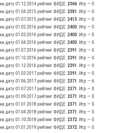
на дату 01.12.2014 рейтинг ФИДЕ:
2366
. Игр — 0.
на дату 01.04.2015 рейтинг ФИДЕ:
2381
. Игр — 0.
на дату 01.07.2015 рейтинг ФИДЕ:
2413
. Игр — 0.
на дату 01.02.2016 рейтинг ФИДЕ:
2403
. Игр — 0.
на дату 01.03.2016 рейтинг ФИДЕ:
2403
. Игр — 0.
на дату 01.04.2016 рейтинг ФИДЕ:
2403
. Игр — 0.
на дату 01.07.2016 рейтинг ФИДЕ:
2391
. Игр — 0.
на дату 01.10.2016 рейтинг ФИДЕ:
2391
. Игр — 0.
на дату 01.12.2016 рейтинг ФИДЕ:
2391
. Игр — 0.
на дату 01.03.2017 рейтинг ФИДЕ:
2391
. Игр — 0.
на дату 01.06.2017 рейтинг ФИДЕ:
2371
. Игр — 6.
на дату 01.07.2017 рейтинг ФИДЕ:
2371
. Игр — 0.
на дату 01.09.2017 рейтинг ФИДЕ:
2371
. Игр — 0.
на дату 01.01.2018 рейтинг ФИДЕ:
2371
. Игр — 0.
на дату 01.04.2018 рейтинг ФИДЕ:
2371
. Игр — 0.
на дату 01.10.2018 рейтинг ФИДЕ:
2372
. Игр — 0.
на дату 01.01.2019 рейтинг ФИДЕ:
2372
. Игр — 0.