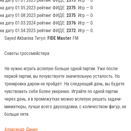
на дату 01.01.2023 рейтинг ФИДЕ:
2375
. Игр — 0.
на дату 01.05.2023 рейтинг ФИДЕ:
2375
. Игр — 0.
на дату 01.08.2023 рейтинг ФИДЕ:
2375
. Игр — 0.
на дату 01.03.2024 рейтинг ФИДЕ:
2376
. Игр — 0.
на дату 01.04.2025 рейтинг ФИДЕ:
2372
. Игр — 0.
Sayed Akbarinia Титул:
FIDE Master
FM
Советы гроссмейстера:
Не нужно играть вслепую больше одной партии. Уже после
первой партии, вы почувствуете значительную усталость. Но
тренировка даром не пройдёт. На следующий день, вы будете
чувствовать себя более уверенно. Играйте по одной партии
через день, а в промежутках можно вслепую решать задачи-
миниатюры, лучше всего двухходовки, с количеством фигур, не
больше пяти.
Александр Данин