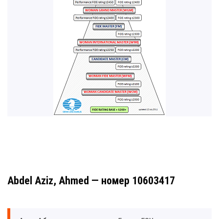
Abdel Aziz, Ahmed — номер 10603417