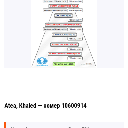
Atea, Khaled — номер 10600914