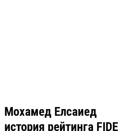
Мохамед Елсаиед
история рейтинга FIDE