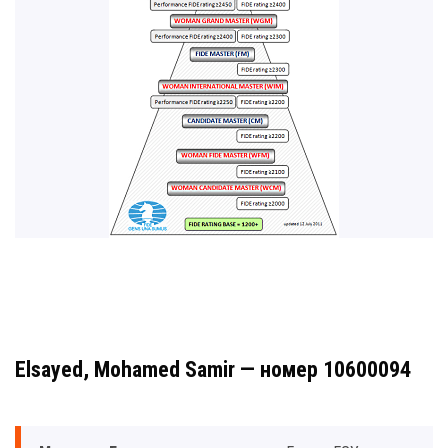
Elsayed, Mohamed Samir — номер 10600094