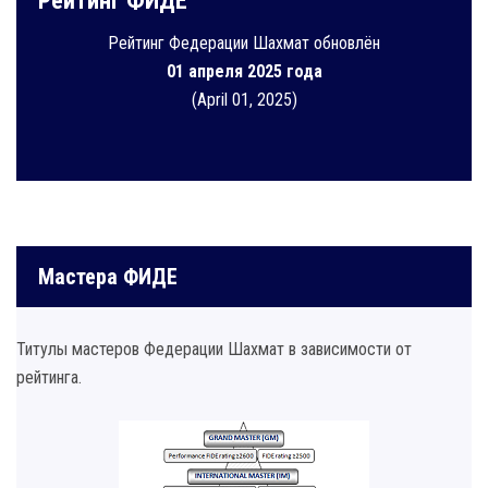
Рейтинг ФИДЕ
Рейтинг Федерации Шахмат обновлён
01 апреля 2025 года
(April 01, 2025)
Мастера ФИДЕ
Титулы мастеров Федерации Шахмат в зависимости от
рейтинга.