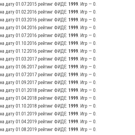
на дату 01.07.2015 рейтинг ФИДЕ:
1999
. Игр — 0.
на дату 01.02.2016 рейтинг ФИДЕ:
1999
. Игр — 0.
на дату 01.03.2016 рейтинг ФИДЕ:
1999
. Игр — 0.
на дату 01.04.2016 рейтинг ФИДЕ:
1999
. Игр — 0.
на дату 01.07.2016 рейтинг ФИДЕ:
1999
. Игр — 0.
на дату 01.10.2016 рейтинг ФИДЕ:
1999
. Игр — 0.
на дату 01.12.2016 рейтинг ФИДЕ:
1999
. Игр — 0.
на дату 01.03.2017 рейтинг ФИДЕ:
1999
. Игр — 0.
на дату 01.06.2017 рейтинг ФИДЕ:
1999
. Игр — 0.
на дату 01.07.2017 рейтинг ФИДЕ:
1999
. Игр — 0.
на дату 01.09.2017 рейтинг ФИДЕ:
1999
. Игр — 0.
на дату 01.01.2018 рейтинг ФИДЕ:
1999
. Игр — 0.
на дату 01.04.2018 рейтинг ФИДЕ:
1999
. Игр — 0.
на дату 01.10.2018 рейтинг ФИДЕ:
1999
. Игр — 0.
на дату 01.01.2019 рейтинг ФИДЕ:
1999
. Игр — 0.
на дату 01.04.2019 рейтинг ФИДЕ:
1999
. Игр — 0.
на дату 01.08.2019 рейтинг ФИДЕ:
1999
. Игр — 0.