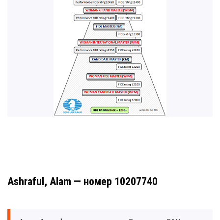
Ashraful, Alam — номер 10207740