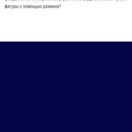
фигуры с помощью размена?