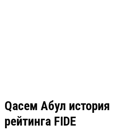
Qасем Абул история
рейтинга FIDE