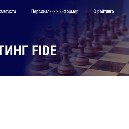
хматиста
Персональный информер
О рейтинге
ИНГ FIDE