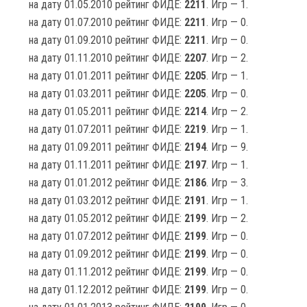
на дату 01.05.2010 рейтинг ФИДЕ:
2211
. Игр — 1.
на дату 01.07.2010 рейтинг ФИДЕ:
2211
. Игр — 0.
на дату 01.09.2010 рейтинг ФИДЕ:
2211
. Игр — 0.
на дату 01.11.2010 рейтинг ФИДЕ:
2207
. Игр — 2.
на дату 01.01.2011 рейтинг ФИДЕ:
2205
. Игр — 1.
на дату 01.03.2011 рейтинг ФИДЕ:
2205
. Игр — 0.
на дату 01.05.2011 рейтинг ФИДЕ:
2214
. Игр — 2.
на дату 01.07.2011 рейтинг ФИДЕ:
2219
. Игр — 1.
на дату 01.09.2011 рейтинг ФИДЕ:
2194
. Игр — 9.
на дату 01.11.2011 рейтинг ФИДЕ:
2197
. Игр — 1.
на дату 01.01.2012 рейтинг ФИДЕ:
2186
. Игр — 3.
на дату 01.03.2012 рейтинг ФИДЕ:
2191
. Игр — 1.
на дату 01.05.2012 рейтинг ФИДЕ:
2199
. Игр — 2.
на дату 01.07.2012 рейтинг ФИДЕ:
2199
. Игр — 0.
на дату 01.09.2012 рейтинг ФИДЕ:
2199
. Игр — 0.
на дату 01.11.2012 рейтинг ФИДЕ:
2199
. Игр — 0.
на дату 01.12.2012 рейтинг ФИДЕ:
2199
. Игр — 0.